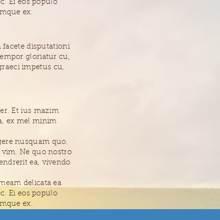
ec. Ei eos populo
umque ex.
acete disputationi
tempor gloriatur cu,
graeci impetus cu,
per. Et ius mazim
sea, ex mel minim
egere nusquam quo.
r vim. Ne quo nostro
endrerit ea, vivendo
imeam delicata ea
ec. Ei eos populo
umque ex.