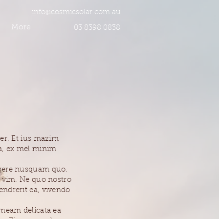
info@cosmicsolar.com.au
More
03 8398 0838
per. Et ius mazim
sea, ex mel minim
egere nusquam quo.
r vim. Ne quo nostro
endrerit ea, vivendo
imeam delicata ea