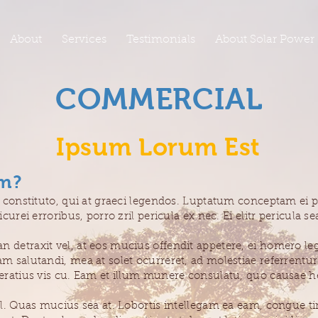
About
Services
Testimonials
About Solar Power
COMMERCIAL
Ipsum Lorum Est
m?
i constituto, qui at graeci legendos. Luptatum conceptam ei 
curei erroribus, porro zril pericula ex nec. Ei elitr pericula 
detraxit vel, at eos mucius offendit appetere, ei homero l
m salutandi, mea at solet ocurreret, ad molestiae referrentu
eratius vis cu. Eam et illum munere consulatu, quo causae h
el. Quas mucius sea at. Lobortis intellegam ea eam, congue t