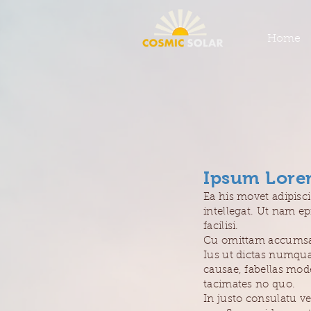
Home
Ipsum Lore
Ea his movet adipisc
intellegat. Ut nam epi
facilisi.
Cu omittam accumsan 
Ius ut dictas numqua
causae, fabellas mod
tacimates no quo.
In justo consulatu v