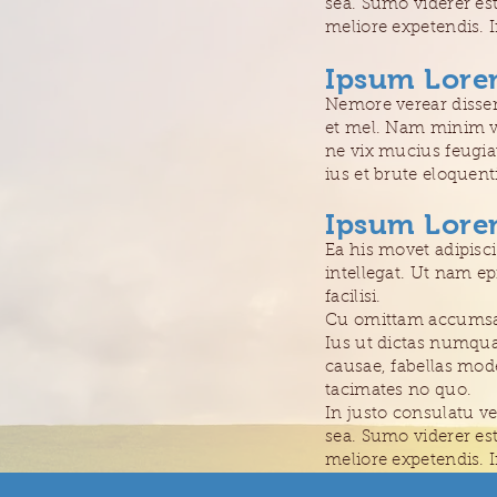
sea. Sumo viderer est
meliore expetendis. 
Ipsum Lor
Nemore verear disse
et mel. Nam minim vo
ne vix mucius feugia
ius et brute eloquent
Ipsum Lore
Ea his movet adipisc
intellegat. Ut nam epi
facilisi.
Cu omittam accumsan 
Ius ut dictas numqua
causae, fabellas mod
tacimates no quo.
In justo consulatu v
sea. Sumo viderer est
meliore expetendis. 