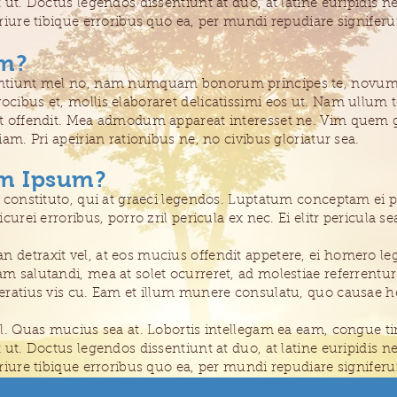
 ut. Doctus legendos dissentiunt at duo, at latine euripidis n
Iriure tibique erroribus quo ea, per mundi repudiare signifer
em
?
ntiunt mel no, nam numquam bonorum principes te, novum f
cibus et, mollis elaboraret delicatissimi eos ut. Nam ullum 
t offendit. Mea admodum appareat interesset ne. Vim quem 
iam. Pri apeirian rationibus ne, no civibus gloriatur sea.
m Ipsum
?
i constituto, qui at graeci legendos. Luptatum conceptam ei 
curei erroribus, porro zril pericula ex nec. Ei elitr pericula 
detraxit vel, at eos mucius offendit appetere, ei homero l
m salutandi, mea at solet ocurreret, ad molestiae referrentu
eratius vis cu. Eam et illum munere consulatu, quo causae h
el. Quas mucius sea at. Lobortis intellegam ea eam, congue t
 ut. Doctus legendos dissentiunt at duo, at latine euripidis n
Iriure tibique erroribus quo ea, per mundi repudiare signifer